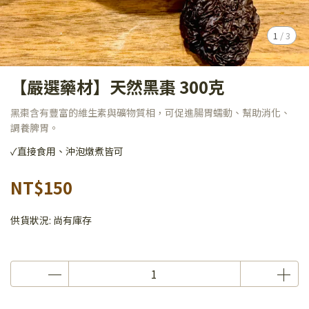
1
/
3
【嚴選藥材】天然黑棗 300克
黑棗含有豐富的維生素與礦物質相，可促進腸胃蠕動、幫助消化、
調養脾胃。
✓直接食用、沖泡燉煮皆可
NT$150
供貨狀況:
尚有庫存