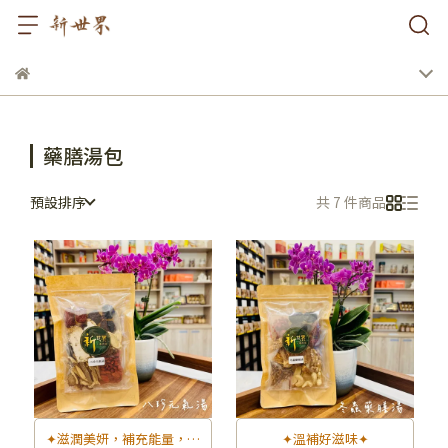
藥膳湯包
預設排序
共 7 件商品
✦滋潤美妍，補充能量，養
✦溫補好滋味✦